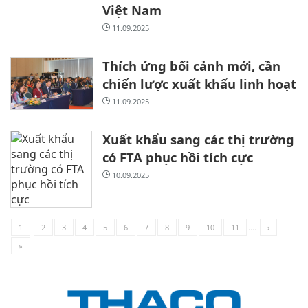
Việt Nam
11.09.2025
Thích ứng bối cảnh mới, cần
chiến lược xuất khẩu linh hoạt
11.09.2025
Xuất khẩu sang các thị trường
có FTA phục hồi tích cực
10.09.2025
1
2
3
4
5
6
7
8
9
10
11
....
›
»