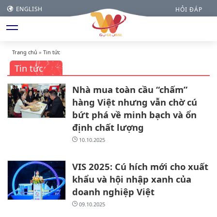
ENGLISH
HỎI ĐÁP
Trang chủ
»
Tin tức
Tin tức
Nhà mua toàn cầu “chấm”
hàng Việt nhưng vẫn chờ cú
bứt phá về minh bạch và ổn
định chất lượng
10.10.2025
VIS 2025: Cú hích mới cho xuất
khẩu và hội nhập xanh của
doanh nghiệp Việt
09.10.2025