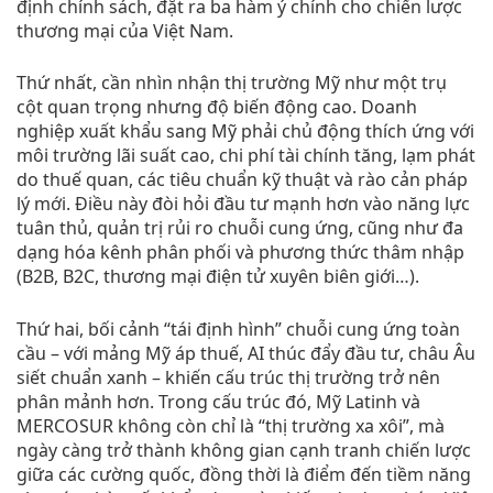
định chính sách, đặt ra ba hàm ý chính cho chiến lược
thương mại của Việt Nam.
Thứ nhất, cần nhìn nhận thị trường Mỹ như một trụ
cột quan trọng nhưng độ biến động cao. Doanh
nghiệp xuất khẩu sang Mỹ phải chủ động thích ứng với
môi trường lãi suất cao, chi phí tài chính tăng, lạm phát
do thuế quan, các tiêu chuẩn kỹ thuật và rào cản pháp
lý mới. Điều này đòi hỏi đầu tư mạnh hơn vào năng lực
tuân thủ, quản trị rủi ro chuỗi cung ứng, cũng như đa
dạng hóa kênh phân phối và phương thức thâm nhập
(B2B, B2C, thương mại điện tử xuyên biên giới…).
Thứ hai, bối cảnh “tái định hình” chuỗi cung ứng toàn
cầu – với mảng Mỹ áp thuế, AI thúc đẩy đầu tư, châu Âu
siết chuẩn xanh – khiến cấu trúc thị trường trở nên
phân mảnh hơn. Trong cấu trúc đó, Mỹ Latinh và
MERCOSUR không còn chỉ là “thị trường xa xôi”, mà
ngày càng trở thành không gian cạnh tranh chiến lược
giữa các cường quốc, đồng thời là điểm đến tiềm năng