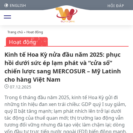
ENGLISH
HỎI ĐÁP
Trang chủ
»
Hoạt động
Hoạt động
Kinh tế Hoa Kỳ nửa đầu năm 2025: phục
hồi dưới sức ép lạm phát và “cửa sổ”
chiến lược sang MERCOSUR – Mỹ Latinh
cho hàng Việt Nam
07.12.2025
Trong 6 tháng đầu năm 2025, kinh tế Hoa Kỳ gửi đi
những tín hiệu đan xen trái chiều: GDP quý I suy giảm,
quý II bật tăng mạnh; lạm phát nhích lên trở lại dưới
tác động của thuế quan mới; thị trường lao động vẫn
tương đối vững nhưng đà tạo việc làm chậm lại; dòng
vốn đầu tư trực tiếp nước ngoài (FDI) biến động mạnh.