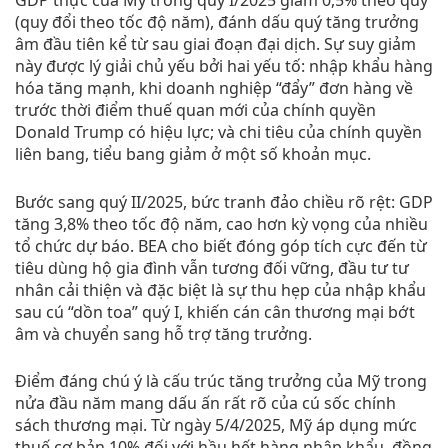
GDP thực của Mỹ trong quý I/2025 giảm 0,5% theo quý
(quy đổi theo tốc độ năm), đánh dấu quý tăng trưởng
âm đầu tiên kể từ sau giai đoạn đại dịch. Sự suy giảm
này được lý giải chủ yếu bởi hai yếu tố: nhập khẩu hàng
hóa tăng mạnh, khi doanh nghiệp “đẩy” đơn hàng về
trước thời điểm thuế quan mới của chính quyền
Donald Trump có hiệu lực; và chi tiêu của chính quyền
liên bang, tiểu bang giảm ở một số khoản mục.
Bước sang quý II/2025, bức tranh đảo chiều rõ rệt: GDP
tăng 3,8% theo tốc độ năm, cao hơn kỳ vọng của nhiều
tổ chức dự báo. BEA cho biết đóng góp tích cực đến từ
tiêu dùng hộ gia đình vẫn tương đối vững, đầu tư tư
nhân cải thiện và đặc biệt là sự thu hẹp của nhập khẩu
sau cú “dồn toa” quý I, khiến cán cân thương mại bớt
âm và chuyển sang hỗ trợ tăng trưởng.
Điểm đáng chú ý là cấu trúc tăng trưởng của Mỹ trong
nửa đầu năm mang dấu ấn rất rõ của cú sốc chính
sách thương mại. Từ ngày 5/4/2025, Mỹ áp dụng mức
thuế cơ bản 10% đối với hầu hết hàng nhập khẩu, đồng