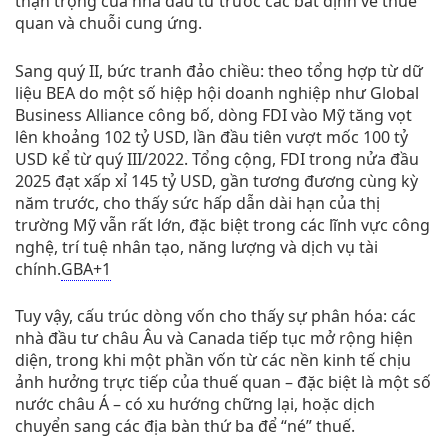
thận trọng của nhà đầu tư trước các bất định về thuế
quan và chuỗi cung ứng.
Sang quý II, bức tranh đảo chiều: theo tổng hợp từ dữ
liệu BEA do một số hiệp hội doanh nghiệp như Global
Business Alliance công bố, dòng FDI vào Mỹ tăng vọt
lên khoảng 102 tỷ USD, lần đầu tiên vượt mốc 100 tỷ
USD kể từ quý III/2022. Tổng cộng, FDI trong nửa đầu
2025 đạt xấp xỉ 145 tỷ USD, gần tương đương cùng kỳ
năm trước, cho thấy sức hấp dẫn dài hạn của thị
trường Mỹ vẫn rất lớn, đặc biệt trong các lĩnh vực công
nghệ, trí tuệ nhân tạo, năng lượng và dịch vụ tài
chính.
GBA
+1
Tuy vậy, cấu trúc dòng vốn cho thấy sự phân hóa: các
nhà đầu tư châu Âu và Canada tiếp tục mở rộng hiện
diện, trong khi một phần vốn từ các nền kinh tế chịu
ảnh hưởng trực tiếp của thuế quan – đặc biệt là một số
nước châu Á – có xu hướng chững lại, hoặc dịch
chuyển sang các địa bàn thứ ba để “né” thuế.