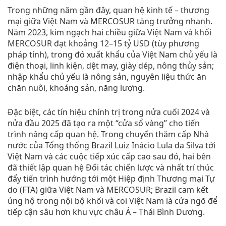
Trong những năm gần đây, quan hệ kinh tế – thương
mại giữa Việt Nam và MERCOSUR tăng trưởng nhanh.
Năm 2023, kim ngạch hai chiều giữa Việt Nam và khối
MERCOSUR đạt khoảng 12–15 tỷ USD (tùy phương
pháp tính), trong đó xuất khẩu của Việt Nam chủ yếu là
điện thoại, linh kiện, dệt may, giày dép, nông thủy sản;
nhập khẩu chủ yếu là nông sản, nguyên liệu thức ăn
chăn nuôi, khoáng sản, năng lượng.
Đặc biệt, các tín hiệu chính trị trong nửa cuối 2024 và
nửa đầu 2025 đã tạo ra một “cửa sổ vàng” cho tiến
trình nâng cấp quan hệ. Trong chuyến thăm cấp Nhà
nước của Tổng thống Brazil Luiz Inácio Lula da Silva tới
Việt Nam và các cuộc tiếp xúc cấp cao sau đó, hai bên
đã thiết lập quan hệ Đối tác chiến lược và nhất trí thúc
đẩy tiến trình hướng tới một Hiệp định Thương mại Tự
do (FTA) giữa Việt Nam và MERCOSUR; Brazil cam kết
ủng hộ trong nội bộ khối và coi Việt Nam là cửa ngõ để
tiếp cận sâu hơn khu vực châu Á – Thái Bình Dương.