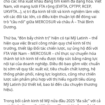
cho các nhà xuất khẩu đang tìm kiếm đa dạng hóa. Việt
Nam, với mạng lưới FTA rộng (EVFTA, CPTPP, RCEP,
UKVFTA…), vị trí địa kinh tế tốt và kinh nghiệm làm việc
với các đối tác lớn, có điều kiện thuận lợi để đóng vai
trò “cầu nối” giữa MERCOSUR và châu Á – Thái Bình
Dương.
Thứ ba, “đòn bẩy chính trị” hiện có tại Mỹ Latinh – thể
hiện qua việc Brazil công nhận quy chế kinh tế thị
trường, thiết lập Đối tác chiến lược, sự ủng hộ đối với
FTA Việt Nam – MERCOSUR – chỉ thực sự chuyển hóa
thành lợi ích kinh tế nếu được tiếp sức bằng năng lực
nội tại của doanh nghiệp. Điều đó bao gồm việc chuẩn
bị sớm về quy tắc xuất xứ, tiêu chuẩn chất lượng, hệ
thống phân phối, năng lực logistics, cũng như chiến
lược sản phẩm phù hợp với thị hiếu người tiêu dùng
Mỹ Latinh (từ thiết kế, bao bì đến câu chuyện thương
hiệu).
Trong bối cảnh kinh tế Mỹ nửa đầu 2025 “đa sắc” với cả