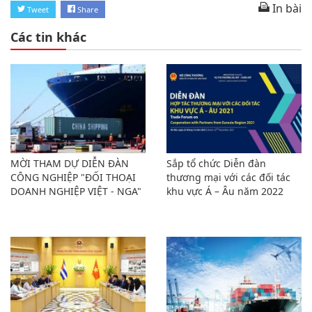
In bài
Tweet
Share
Các tin khác
MỜI THAM DỰ DIỄN ĐÀN
Sắp tổ chức Diễn đàn
CÔNG NGHIỆP "ĐỐI THOẠI
thương mại với các đối tác
DOANH NGHIỆP VIỆT - NGA"
khu vực Á – Âu năm 2022