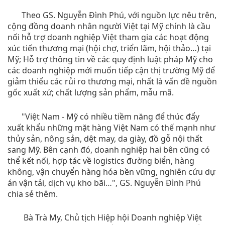
Theo GS. Nguyễn Đình Phú, với nguồn lực nêu trên,
cộng đồng doanh nhân người Việt tại Mỹ chính là cầu
nối hỗ trợ doanh nghiệp Việt tham gia các hoạt động
xúc tiến thương mại (hội chợ, triển lãm, hội thảo…) tại
Mỹ; Hỗ trợ thông tin về các quy định luật pháp Mỹ cho
các doanh nghiệp mới muốn tiếp cận thị trường Mỹ để
giảm thiểu các rủi ro thương mại, nhất là vấn đề nguồn
gốc xuất xứ; chất lượng sản phẩm, mẫu mã.
"Việt Nam - Mỹ có nhiều tiềm năng để thúc đẩy
xuất khẩu những mặt hàng Việt Nam có thế mạnh như
thủy sản, nông sản, dệt may, da giày, đồ gỗ nội thất
sang Mỹ. Bên cạnh đó, doanh nghiệp hai bên cũng có
thể kết nối, hợp tác về logistics đường biển, hàng
không, vận chuyển hàng hóa bền vững, nghiên cứu dự
án vận tải, dịch vụ kho bãi…", GS. Nguyễn Đình Phú
chia sẻ thêm.
Bà Trà My, Chủ tịch Hiệp hội Doanh nghiệp Việt