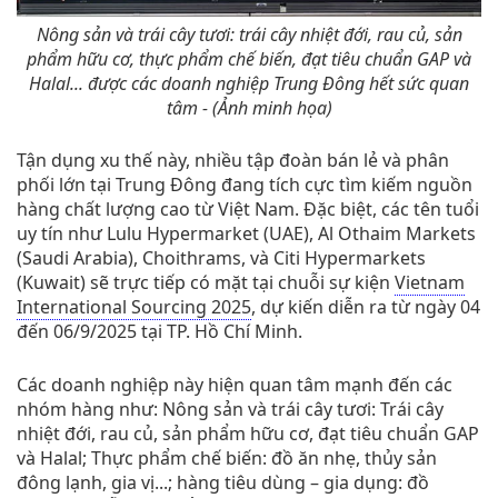
Nông sản và trái cây tươi: trái cây nhiệt đới, rau củ, sản
phẩm hữu cơ, thực phẩm chế biến, đạt tiêu chuẩn GAP và
Halal... được các doanh nghiệp Trung Đông hết sức quan
tâm - (Ảnh minh họa)
Tận dụng xu thế này, nhiều tập đoàn bán lẻ và phân
phối lớn tại Trung Đông đang tích cực tìm kiếm nguồn
hàng chất lượng cao từ Việt Nam. Đặc biệt, các tên tuổi
uy tín như Lulu Hypermarket (UAE), Al Othaim Markets
(Saudi Arabia), Choithrams, và Citi Hypermarkets
(Kuwait) sẽ trực tiếp có mặt tại chuỗi sự kiện
Vietnam
International Sourcing 2025
, dự kiến diễn ra từ ngày 04
đến 06/9/2025 tại TP. Hồ Chí Minh.
Các doanh nghiệp này hiện quan tâm mạnh đến các
nhóm hàng như: Nông sản và trái cây tươi: Trái cây
nhiệt đới, rau củ, sản phẩm hữu cơ, đạt tiêu chuẩn GAP
và Halal; Thực phẩm chế biến: đồ ăn nhẹ, thủy sản
đông lạnh, gia vị...; hàng tiêu dùng – gia dụng: đồ