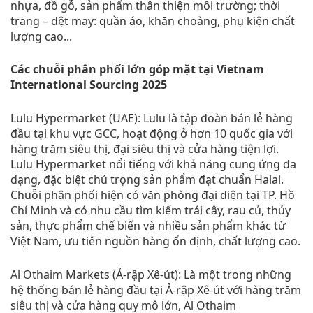
nhựa, đồ gỗ, sản phẩm thân thiện môi trường; thời
trang – dệt may: quần áo, khăn choàng, phụ kiện chất
lượng cao...
Các chuỗi phân phối lớn góp mặt tại Vietnam
International Sourcing 2025
Lulu Hypermarket (UAE): Lulu là tập đoàn bán lẻ hàng
đầu tại khu vực GCC, hoạt động ở hơn 10 quốc gia với
hàng trăm siêu thị, đại siêu thị và cửa hàng tiện lợi.
Lulu Hypermarket nổi tiếng với khả năng cung ứng đa
dạng, đặc biệt chú trọng sản phẩm đạt chuẩn Halal.
Chuỗi phân phối hiện có văn phòng đại diện tại TP. Hồ
Chí Minh và có nhu cầu tìm kiếm trái cây, rau củ, thủy
sản, thực phẩm chế biến và nhiều sản phẩm khác từ
Việt Nam, ưu tiên nguồn hàng ổn định, chất lượng cao.
Al Othaim Markets (Ả-rập Xê-út): Là một trong những
hệ thống bán lẻ hàng đầu tại Ả-rập Xê-út với hàng trăm
siêu thị và cửa hàng quy mô lớn, Al Othaim