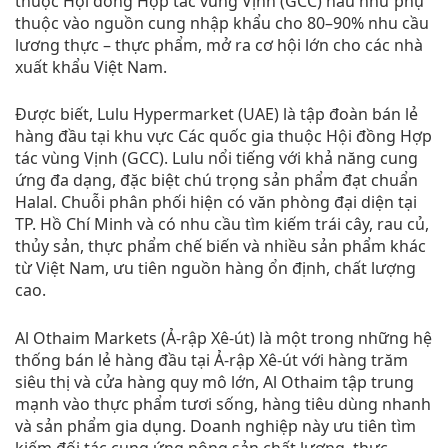
thuộc Hội đồng Hợp tác vùng Vịnh (GCC) hầu như phụ
thuộc vào nguồn cung nhập khẩu cho 80–90% nhu cầu
lương thực – thực phẩm, mở ra cơ hội lớn cho các nhà
xuất khẩu Việt Nam.
Được biết, Lulu Hypermarket (UAE) là tập đoàn bán lẻ
hàng đầu tại khu vực Các quốc gia thuộc Hội đồng Hợp
tác vùng Vịnh (GCC). Lulu nổi tiếng với khả năng cung
ứng đa dạng, đặc biệt chú trọng sản phẩm đạt chuẩn
Halal. Chuỗi phân phối hiện có văn phòng đại diện tại
TP. Hồ Chí Minh và có nhu cầu tìm kiếm trái cây, rau củ,
thủy sản, thực phẩm chế biến và nhiều sản phẩm khác
từ Việt Nam, ưu tiên nguồn hàng ổn định, chất lượng
cao.
Al Othaim Markets (Ả-rập Xê-út) là một trong những hệ
thống bán lẻ hàng đầu tại Ả-rập Xê-út với hàng trăm
siêu thị và cửa hàng quy mô lớn, Al Othaim tập trung
mạnh vào thực phẩm tươi sống, hàng tiêu dùng nhanh
và sản phẩm gia dụng. Doanh nghiệp này ưu tiên tìm
kiếm đối tác cung ứng nông sản chất lượng, thực