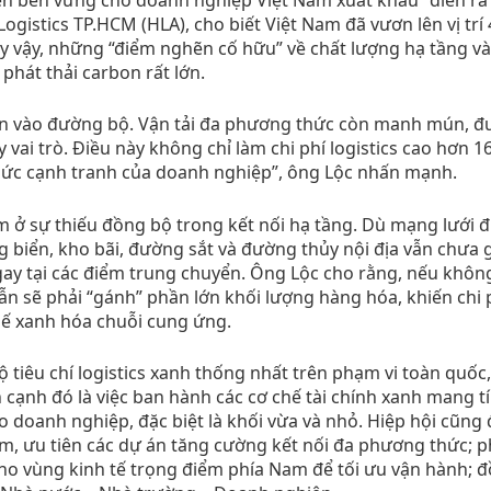
ogistics TP.HCM (HLA), cho biết Việt Nam đã vươn lên vị trí
 Tuy vậy, những “điểm nghẽn cố hữu” về chất lượng hạ tầng và
 phát thải carbon rất lớn.
lớn vào đường bộ. Vận tải đa phương thức còn manh mún, 
 vai trò. Điều này không chỉ làm chi phí logistics cao hơn 
sức cạnh tranh của doanh nghiệp”, ông Lộc nhấn mạnh.
 ở sự thiếu đồng bộ trong kết nối hạ tầng. Dù mạng lưới 
 biển, kho bãi, đường sắt và đường thủy nội địa vẫn chưa 
ngay tại các điểm trung chuyển. Ông Lộc cho rằng, nếu khôn
ẫn sẽ phải “gánh” phần lớn khối lượng hàng hóa, khiến chi 
 thế xanh hóa chuỗi cung ứng.
 tiêu chí logistics xanh thống nhất trên phạm vi toàn quốc
 cạnh đó là việc ban hành các cơ chế tài chính xanh mang t
o doanh nghiệp, đặc biệt là khối vừa và nhỏ. Hiệp hội cũng 
ểm, ưu tiên các dự án tăng cường kết nối đa phương thức; p
 cho vùng kinh tế trọng điểm phía Nam để tối ưu vận hành; đ