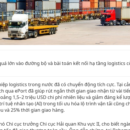
uá lớn vào đường bộ và bài toán kết nối hạ tầng logistics 
iệp logistics trong nước đã có chuyển động tích cực. Tại c
ch qua ePort đã giúp rút ngắn thời gian giao nhận từ vài ti
oảng 1,5–2 triệu USD chi phí nhiên liệu và giảm đáng kể lư
í tuệ nhân tạo (AI) trong tối ưu hóa lộ trình vận tải cũng c
ệu và 25% thời gian giao hàng.
hó Chi cục trưởng Chi cục Hải quan Khu vực II, cho biết ngà