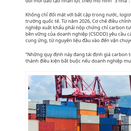
đổi mới đào tạo nhân lực theo mô hình “3 nhà”
Không chỉ đối mặt với bất cập trong nước, logis
trường quốc tế. Từ năm 2026, Cơ chế điều chỉnh
nghiệp xuất khẩu phải nộp chứng chỉ carbon tươ
bền vững của doanh nghiệp (CSDDD) yêu cầu cá
cung ứng, từ nguyên liệu đầu vào đến vận chuy
“Những quy định này đang tái định giá carbon t
thành điều kiện bắt buộc nếu doanh nghiệp mu