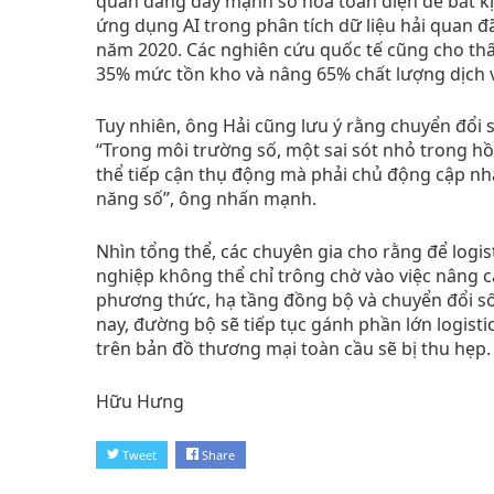
quan đang đẩy mạnh số hóa toàn diện để bắt kị
ứng dụng AI trong phân tích dữ liệu hải quan đã
năm 2020. Các nghiên cứu quốc tế cũng cho thấy,
35% mức tồn kho và nâng 65% chất lượng dịch 
Tuy nhiên, ông Hải cũng lưu ý rằng chuyển đổi s
“Trong môi trường số, một sai sót nhỏ trong hồ
thể tiếp cận thụ động mà phải chủ động cập nhật
năng số”, ông nhấn mạnh.
Nhìn tổng thể, các chuyên gia cho rằng để logi
nghiệp không thể chỉ trông chờ vào việc nâng c
phương thức, hạ tầng đồng bộ và chuyển đổi s
nay, đường bộ sẽ tiếp tục gánh phần lớn logisti
trên bản đồ thương mại toàn cầu sẽ bị thu hẹp.
Hữu Hưng
Tweet
Share