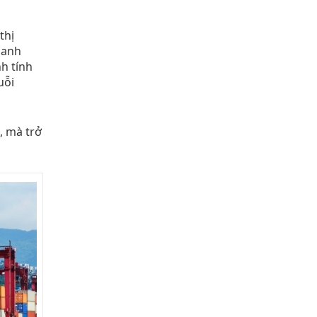
thị
oanh
h tính
uỗi
, mà trở