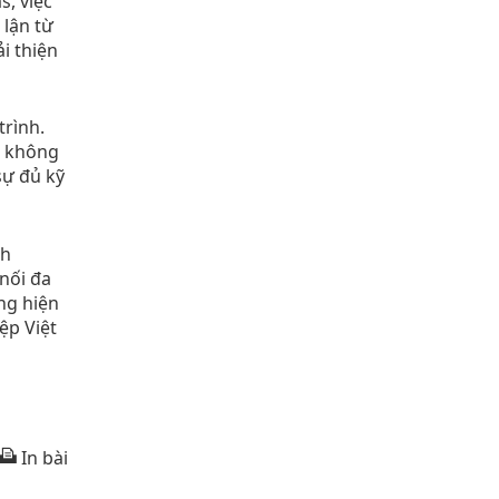
, việc
 lận từ
i thiện
trình.
p không
sự đủ kỹ
nh
nối đa
ng hiện
ệp Việt
In bài