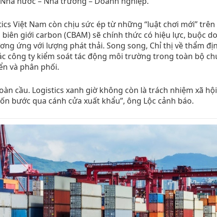
: Nhà nước – Nhà trường – Doanh nghiệp.
tics Việt Nam còn chịu sức ép từ những “luật chơi mới” trên 
 biên giới carbon (CBAM) sẽ chính thức có hiệu lực, buộc d
ng ứng với lượng phát thải. Song song, Chỉ thị về thẩm địn
c công ty kiểm soát tác động môi trường trong toàn bộ ch
ển và phân phối.
oàn cầu. Logistics xanh giờ không còn là trách nhiệm xã hội
ốn bước qua cánh cửa xuất khẩu”, ông Lộc cảnh báo.