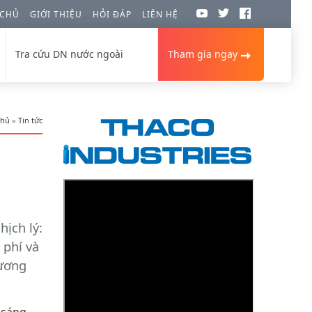
 CHỦ
GIỚI THIỆU
HỎI ĐÁP
LIÊN HỆ
Tra cứu DN nước ngoài
Tham gia ngay
chủ
»
Tin tức
hịch lý:
 phí và
tương
 sáng