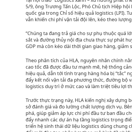
5/9, ông Trương Tấn Lộc, Phó Chủ tịch Hiệp hội L
quốc gia trong Chỉ số hiệu quả logistics (LPI).
vẫn khiến chi phí vận tải đội lên, kéo theo lượng
“Chúng ta đang trả giá cho sự phụ thuộc quá 
sắt và đường thủy nội địa chưa thực sự phát huy
GDP mà còn kéo dài thời gian giao hàng, giảm 
Theo phân tích của HLA, nguyên nhân chính nằm
cao tốc đã được đầu tư mạnh mẽ, hệ thống cảng
hiệu quả, dẫn tới tình trạng hàng hóa bị “tắc” 
đẩy kết nối vận tải đa phương thức, đường bộ v
logistics duy trì ở mức cao và làm triệt tiêu lợi
Trước thực trạng này, HLA kiến nghị xây dựng bộ
sở đánh giá và đo lường chất lượng dịch vụ. Bên
phá, giúp giảm áp lực chi phí đầu tư ban đầu ch
đẩy nhanh các dự án hạ tầng logistics trọng đi
triển hệ sinh thái dữ liệu logistics dùng chung