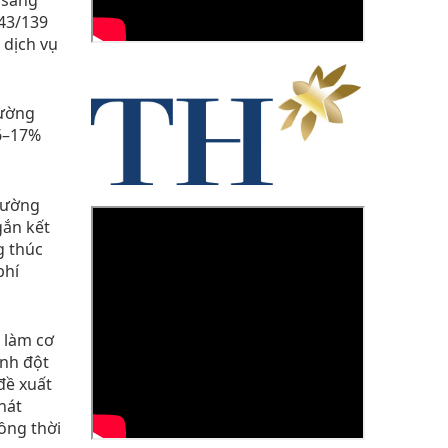
 43/139
 dịch vụ
đường
16–17%
đường
gắn kết
g thúc
phí
, làm cơ
ính đột
đề xuất
hát
ồng thời