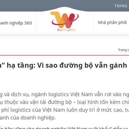
TRANG
Nhà phân phối
anh nghiệp 360
Trang 
n” hạ tầng: Vì sao đường bộ vẫn gánh
 và dịch vụ, ngành logistics Việt Nam vẫn rơi vào ng
 thuộc vào vận tải đường bộ – loại hình tốn kém chi
 phí logistics của Việt Nam luôn duy trì ở mức cao, 
anh của doanh nghiệp.
riển bền vững cho doanh nghiệp Việt Nam xuất khẩu” diễn ra