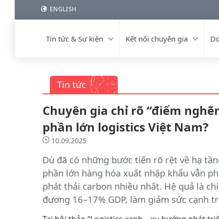
ENGLISH
Tin tức & Sự kiện
Kết nối chuyên gia
Do
Tin tức
Chuyên gia chỉ rõ “điểm nghẽ
phần lớn logistics Việt Nam?
10.09.2025
Dù đã có những bước tiến rõ rệt về hạ tầng
phần lớn hàng hóa xuất nhập khẩu vẫn phụ
phát thải carbon nhiều nhất. Hệ quả là chi
đương 16–17% GDP, làm giảm sức cạnh tr
Tại hội thảo “Logistics xanh – xu hướng phát t