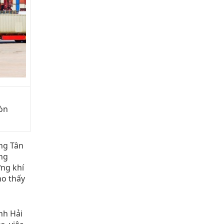
còn
ảng Tân
ếng
ợng khí
ho thấy
nh Hải