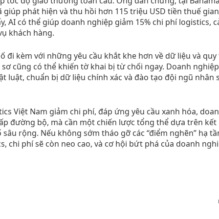
p tốc độ giao thương toàn cầu. Ông dẫn chứng, tại Bahamas
 giúp phát hiện và thu hồi hơn 115 triệu USD tiền thuế gian
 AI có thể giúp doanh nghiệp giảm 15% chi phí logistics, cả
vụ khách hàng.
ố đi kèm với những yêu cầu khắt khe hơn về dữ liệu và quy 
 sơ cũng có thể khiến tờ khai bị từ chối ngay. Doanh nghiệ
 luật, chuẩn bị dữ liệu chính xác và đào tạo đội ngũ nhân 
stics Việt Nam giảm chi phí, đáp ứng yêu cầu xanh hóa, doa
ấp đường bộ, mà cần một chiến lược tổng thể dựa trên kết 
ố sâu rộng. Nếu không sớm tháo gỡ các “điểm nghẽn” hạ tầ
cs, chi phí sẽ còn neo cao, và cơ hội bứt phá của doanh nghi