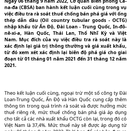
Ngày 06 tháng 9 năm 2022, Cơ quan Biên phòng Ca-
na-đa (CBSA) ban hành kết luận cuối cùng trong vụ
việc điều tra rà soát thuế chống bán phá giá với ống
thép dẫn dầu (Oil country tubular goods - OCTG)
nhập khẩu từ Ấn Độ, Đài Loan - Trung Quốc, In-đô-
nê-xi-a, Hàn Quốc, Thái Lan, Thổ Nhĩ Kỳ và Việt
Nam. Mục đích của vụ việc điều tra rà soát này là
xác định lại giá trị thông thường và giá xuất khẩu,
từ đó xem xét xác định lại biên độ phá giá cho giai
đoạn từ 01 tháng 01 năm 2021 đến 31 tháng 12 năm
2021.
Theo kết luận cuối cùng, ngoại trừ một số công ty Đài
Loan-Trung Quốc, Ấn Độ và Hàn Quốc cung cấp thêm
thông tin trong quá trình rà soát và được hưởng mức
thuế riêng rẽ, mức thuế chống bán phá giá áp dụng
cho tất cả các nhà xuất khẩu OCTG còn lại, trong đó có
Việt Nam là 37,4%. Mức thuế này sẽ được áp dụng từ