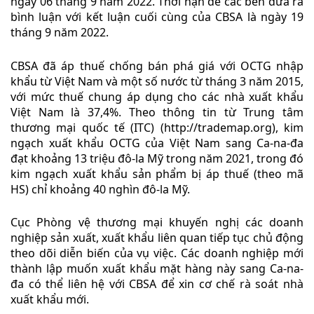
ngày 06 tháng 9 năm 2022. Thời hạn để các bên đưa ra
bình luận với kết luận cuối cùng của CBSA là ngày 19
tháng 9 năm 2022.
CBSA đã áp thuế chống bán phá giá với OCTG nhập
khẩu từ Việt Nam và một số nước từ tháng 3 năm 2015,
với mức thuế chung áp dụng cho các nhà xuất khẩu
Việt Nam là 37,4%. Theo thông tin từ Trung tâm
thương mại quốc tế (ITC) (http://trademap.org), kim
ngạch xuất khẩu OCTG của Việt Nam sang Ca-na-đa
đạt khoảng 13 triệu đô-la Mỹ trong năm 2021, trong đó
kim ngạch xuất khẩu sản phẩm bị áp thuế (theo mã
HS) chỉ khoảng 40 nghìn đô-la Mỹ.
Cục Phòng vệ thương mại khuyến nghị các doanh
nghiệp sản xuất, xuất khẩu liên quan tiếp tục chủ động
theo dõi diễn biến của vụ việc. Các doanh nghiệp mới
thành lập muốn xuất khẩu mặt hàng này sang Ca-na-
đa có thể liên hệ với CBSA để xin cơ chế rà soát nhà
xuất khẩu mới.